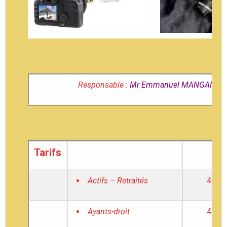
Responsable :
Mr Emmanuel MANGANE
Tarifs
Actifs – Retraités
44 €u
Ayants-droit
44 €u